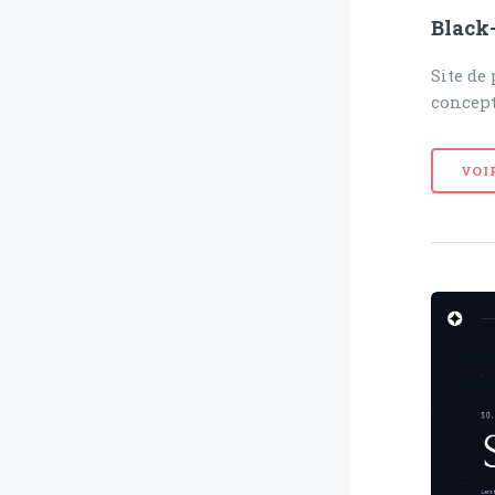
Black-
Site de
concept
VOI