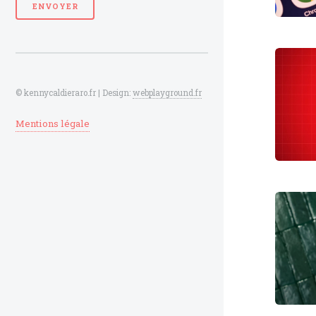
© kennycaldieraro.fr | Design:
webplayground.fr
Mentions légale